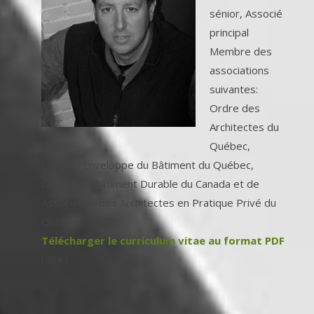
sénior, Associé
principal
Membre des
associations
suivantes:
Ordre des
Architectes du
Québec,
Conseil l’Enveloppe du Bâtiment du Québec,
Conseil du Bâtiment Durable du Canada et de
Association des Architectes en Pratique Privé du
Québec
Télécharger le curriculum vitae au format PDF
(68K)