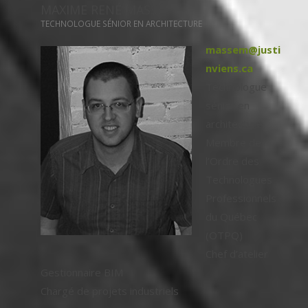
MAXIME RENÉ MASSÉ
TECHNOLOGUE SÉNIOR EN ARCHITECTURE
massem@justi
nviens.ca
Technologue
sénior en
architecture
Membre de
l’Ordre des
Technologues
Professionnels
du Québec
(OTPQ)
Chef d’atelier
Gestionnaire BIM
Chargé de projets industriels