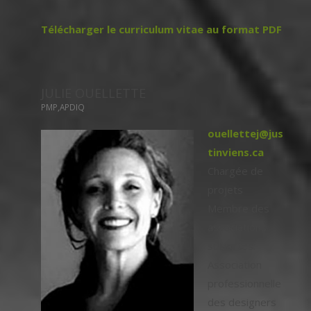
Télécharger le curriculum vitae au format PDF
JULIE OUELLETTE
PMP,APDIQ
ouellettej@jus
tinviens.ca
Chargée de
projets
Membre des
associations
suivantes:
Association
professionnelle
des designers