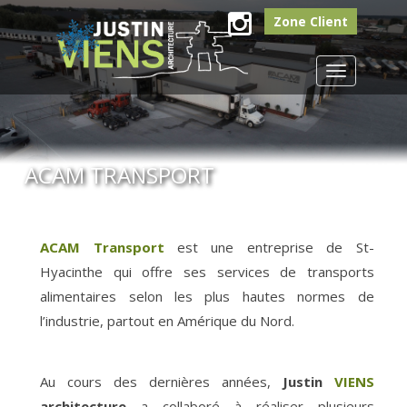
Zone Client
Instagram
Toggle
navigation
ACAM TRANSPORT
ACAM Transport
est une entreprise de St-
Hyacinthe qui offre ses services de transports
alimentaires selon les plus hautes normes de
l’industrie, partout en Amérique du Nord.
Au cours des dernières années,
Justin
VIENS
architecture
a collaboré à réaliser plusieurs