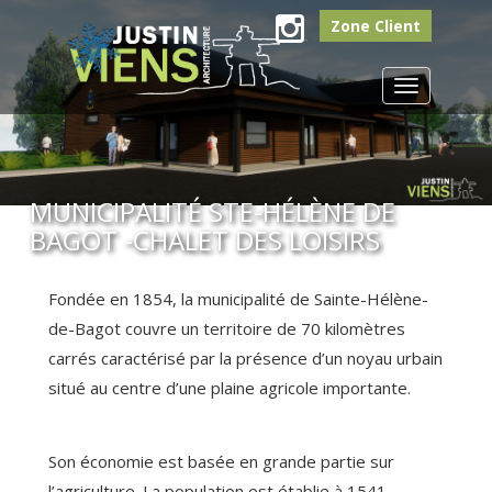
Zone Client
Instagram
Toggle
navigation
MUNICIPALITÉ STE-HÉLÈNE DE
BAGOT -CHALET DES LOISIRS
Fondée en 1854, la municipalité de Sainte-Hélène-
de-Bagot couvre un territoire de 70 kilomètres
carrés caractérisé par la présence d’un noyau urbain
situé au centre d’une plaine agricole importante.
Son économie est basée en grande partie sur
l’agriculture. La population est établie à 1541