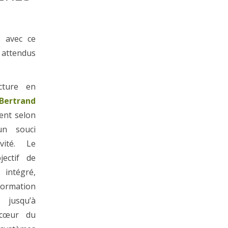
s avec ce
 attendus
ecture en
Bertrand
ent selon
un souci
vité. Le
jectif de
intégré,
ormation
usqu’à
u cœur du