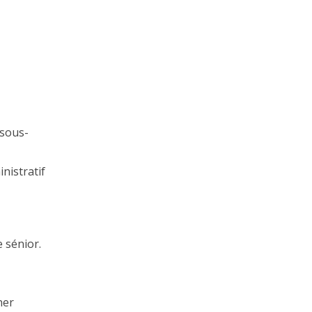
 sous-
nistratif
 sénior.
ner