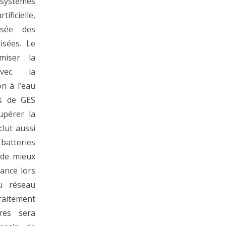
systèmes
ficielle,
isée des
isées. Le
miser la
avec la
on à l’eau
ns de GES
upérer la
clut aussi
batteries
t de mieux
ance lors
u réseau
raitement
res sera