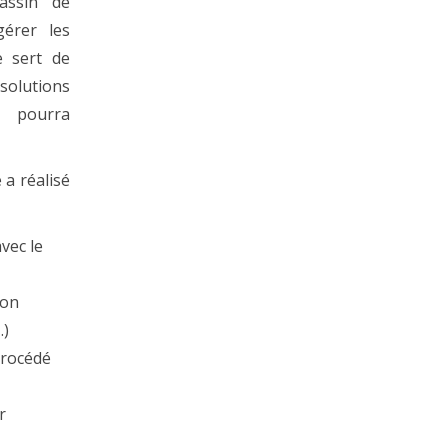
assin de
gérer les
e sert de
solutions
el pourra
 a réalisé
vec le
ion
…)
procédé
r