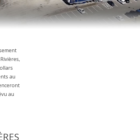
ssement
Rivières,
ollars
ents au
menceront
révu au
ÈRES