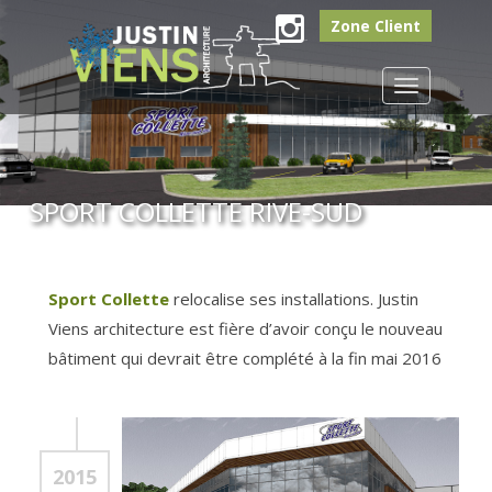
Zone Client
Instagram
Toggle
navigation
SPORT COLLETTE RIVE-SUD
Sport Collette
relocalise ses installations. Justin
Viens architecture est fière d’avoir conçu le nouveau
bâtiment qui devrait être complété à la fin mai 2016
2015